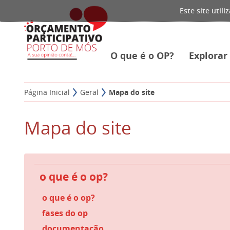
Este site util
O que é o OP?
Explora
Página Inicial
Geral
Mapa do site
Mapa do site
o que é o op?
o que é o op?
fases do op
documentação