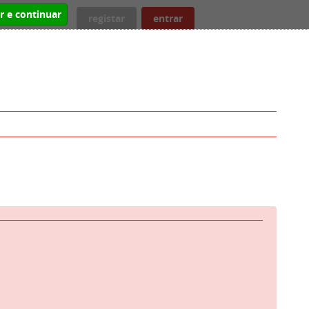
ar e continuar
registar
entrar