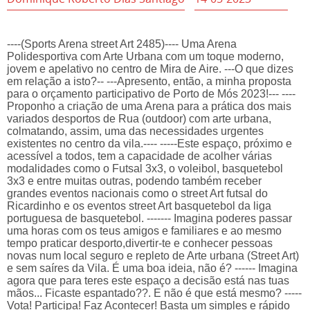
----(Sports Arena street Art 2485)---- Uma Arena
Polidesportiva com Arte Urbana com um toque moderno,
jovem e apelativo no centro de Mira de Aire. ---O que dizes
em relação a isto?-- ---Apresento, então, a minha proposta
para o orçamento participativo de Porto de Mós 2023!--- ----
Proponho a criação de uma Arena para a prática dos mais
variados desportos de Rua (outdoor) com arte urbana,
colmatando, assim, uma das necessidades urgentes
existentes no centro da vila.---- -----Este espaço, próximo e
acessível a todos, tem a capacidade de acolher várias
modalidades como o Futsal 3x3, o voleibol, basquetebol
3x3 e entre muitas outras, podendo também receber
grandes eventos nacionais como o street Art futsal do
Ricardinho e os eventos street Art basquetebol da liga
portuguesa de basquetebol. ------- Imagina poderes passar
uma horas com os teus amigos e familiares e ao mesmo
tempo praticar desporto,divertir-te e conhecer pessoas
novas num local seguro e repleto de Arte urbana (Street Art)
e sem saíres da Vila. É uma boa ideia, não é? ------ Imagina
agora que para teres este espaço a decisão está nas tuas
mãos... Ficaste espantado??. E não é que está mesmo? -----
Vota! Participa! Faz Acontecer! Basta um simples e rápido