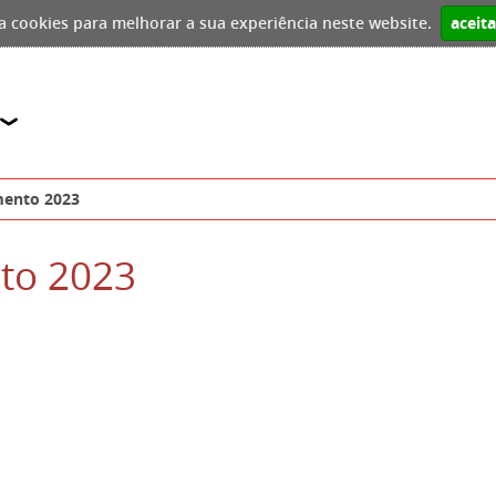
iza cookies para melhorar a sua experiência neste website.
aceit
r
mento 2023
to 2023