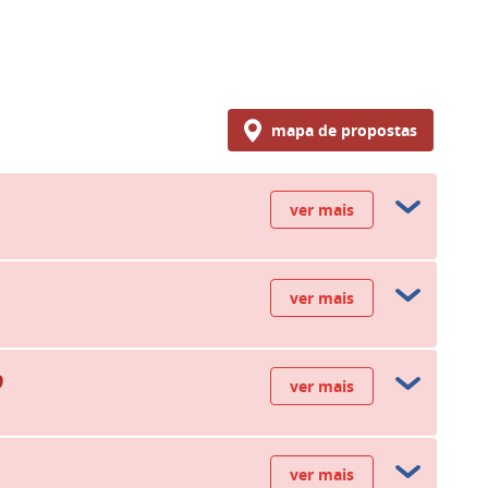
mapa de propostas
ver mais
ver mais
9
ver mais
ver mais